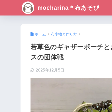
mocharina＊布あそび
ホーム
布小物と作り方
若草色のギャザーポーチと
スの団体戦
2025年12月5日