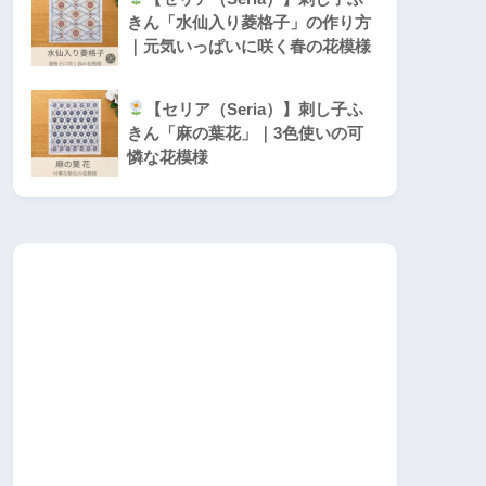
きん「水仙入り菱格子」の作り方
｜元気いっぱいに咲く春の花模様
【セリア（Seria）】刺し子ふ
きん「麻の葉花」｜3色使いの可
憐な花模様