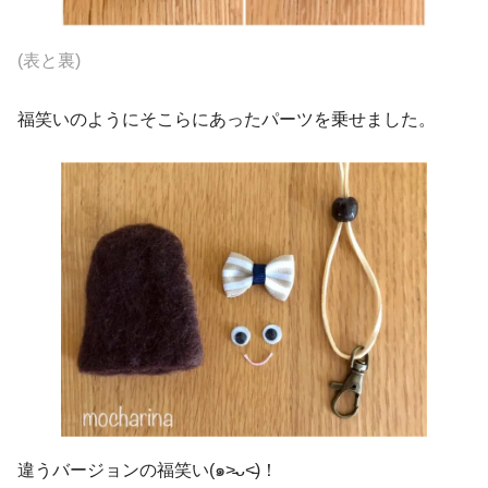
(
表と裏
)
福笑いのようにそこらにあったパーツを乗せました。
違うバージョンの福笑い(๑˃̵ᴗ˂̵)！