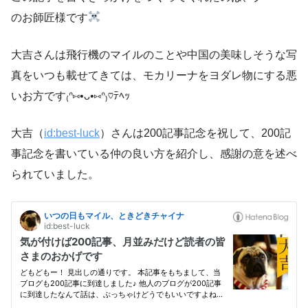
のお師匠様です
大吉さんは飛行機のマイルのことや中国の美味しそうな写
真をいつも載せてきては、モカリーナをヨダレ物にする悪
いお方です₍ᐢ⑅•ᴗ•⑅ᐢ₎♡ﾃﾍｯ
大吉（
id:best-luck
）さんは200記事記念を祝して、200記
事記念を書いている仲の良い方を紹介し、感謝の意を述べ
られていました。