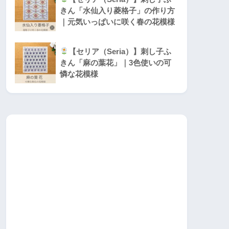
きん「水仙入り菱格子」の作り方
｜元気いっぱいに咲く春の花模様
【セリア（Seria）】刺し子ふ
きん「麻の葉花」｜3色使いの可
憐な花模様