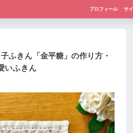
プロフィール
サ
刺し子ふきん「金平糖」の作り方・
愛いふきん