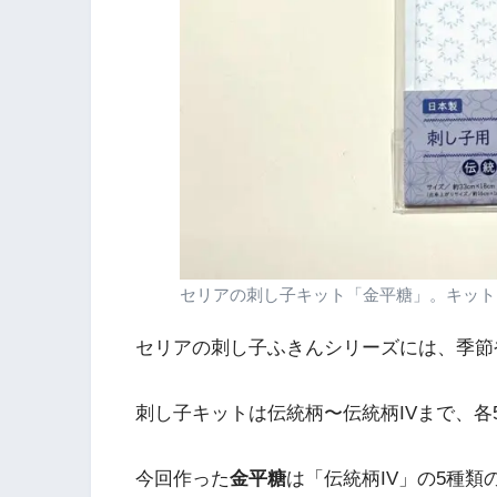
セリアの刺し子キット「金平糖」。キット
セリアの刺し子ふきんシリーズには、季節
刺し子キットは伝統柄〜伝統柄IVまで、各
今回作った
金平糖
は「伝統柄IV」の5種類