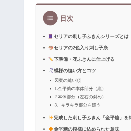
目次
セリアの刺し子ふきんシリーズとは
セリアの2色入り刺し子糸
下準備・花ふきんに仕上げる
模様の縫い方とコツ
図案の縫い順
1.金平糖の本体部分（縦）
2.本体部分（左右の斜め）
3、キラキラ部分を縫う
完成した刺し子ふきん「金平糖」を
金平糖の模様に込められた意味