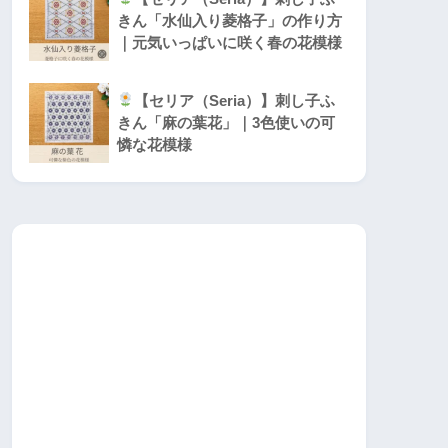
きん「水仙入り菱格子」の作り方
｜元気いっぱいに咲く春の花模様
【セリア（Seria）】刺し子ふ
きん「麻の葉花」｜3色使いの可
憐な花模様