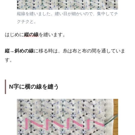
縦線を縫いました。縫い目が細かいので、集中してチ
クチクと。
はじめに
縦の線
を縫います。
縦→斜めの線
に移る時は、糸は布と布の間を通していま
す。
N字に横の線を縫う