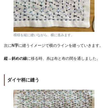
模様を縦に縫いながら、横に進みます。
次に
N字
に縫うイメージで横のラインを縫っていきます。
縦→斜めの線
に移る時、糸は布と布の間を通しました。
ダイヤ
柄に縫う