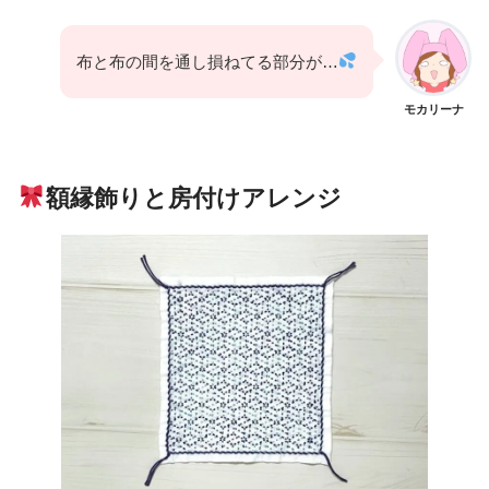
布と布の間を通し損ねてる部分が…
モカリーナ
額縁
飾りと房
付けアレンジ