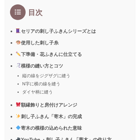
目次
セリアの刺し子ふきんシリーズとは
使用した刺し子糸
下準備・花ふきんに仕立てる
模様の縫い方とコツ
縦の線をジグザグに縫う
N字に横の線を縫う
ダイヤ柄に縫う
額縁飾りと房付けアレンジ
刺し子ふきん「寄木」の完成
寄木の模様の込められた意味
YouTube ・刺し子ふきん「寄木」の作り方