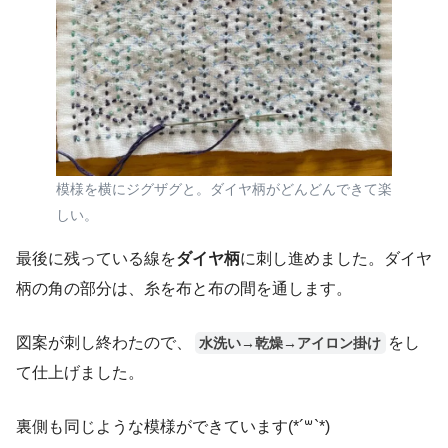
模様を横にジグザグと。ダイヤ柄がどんどんできて楽
しい。
最後に残っている線を
ダイヤ柄
に刺し進めました。ダイヤ
柄の角の部分は、糸を布と布の間を通します。
図案が刺し終わたので、
をし
水洗い→乾燥→アイロン掛け
て仕上げました。
裏側も同じような模様ができています(*´꒳`*)