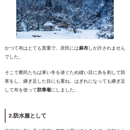
かつて布はとても貴重で、庶民には
麻布
しか許されません
でした。
そこで農民たちは寒い冬を凌ぐため縫い目に糸を刺して防
寒をし、継ぎ足した目にも重ね、はぎれになっても継ぎ足
して布を使って
防寒着
にしました。
2.防水服として