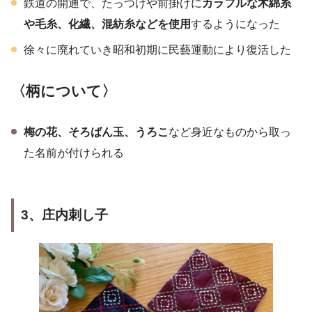
鉄道の開通で、たっつけや前掛けに
カラフルな木綿糸
や毛糸、化繊、混紡糸などを使用
するようになった
徐々に廃れていき昭和初期に民藝運動により復活した
〈柄について〉
梅の花、そろばん玉、うろこ
など身近なものから取っ
た名前が付けられる
3
、
庄内
刺し子