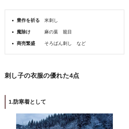
豊作を祈る
米刺し
魔除け
麻の葉 籠目
商売繁盛
そろばん刺し など
刺し子の衣服の優れた4点
1.防寒着として