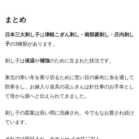
まとめ
日本三大刺し子
は
津軽こぎん刺し・南部菱刺し・庄内刺し
子
の3種類があります。
刺し子は
保温
や
補強
のために生まれた技法です。
東北の寒い冬を乗り切るために荒い目の麻布に糸を通して
防寒をし、お嫁入り道具の花ふきんは針仕事のお手本とし
て母から娘へと伝えられてきました。
刺し子の図案は長い間に洗練され、今でもなお愛され続け
ています。
それでは明日また、モチャー イナ(*’▽’*)！