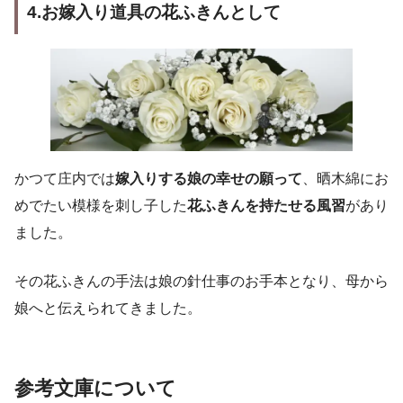
4.お嫁入り道具の花ふきんとして
かつて庄内では
嫁入りする娘の幸せの願って
、晒木綿にお
めでたい模様を刺し子した
花ふきんを持たせる風習
があり
ました。
その花ふきんの手法は娘の針仕事のお手本となり、母から
娘へと伝えられてきました。
参考
文庫について