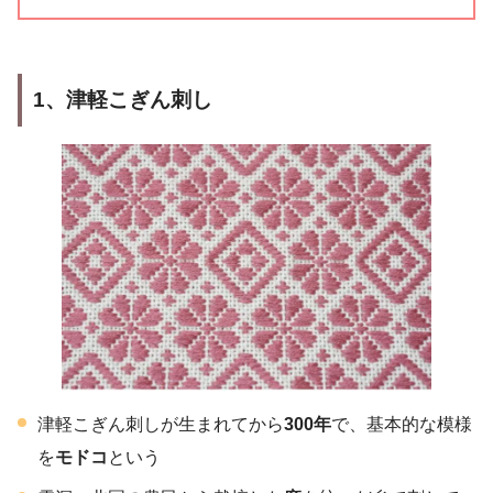
1、津軽こぎん刺し
津軽こぎん刺しが生まれてから
300年
で、基本的な模様
を
モドコ
という