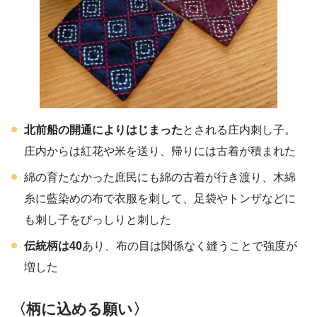
北前船の開通によりはじまった
とされる庄内刺し子。
庄内からは紅花や米を送り、帰りには古着が積まれた
綿の育たなかった庶民にも綿の古着が行き渡り、木綿
糸に藍染めの布で衣服を刺して、足袋やトンザなどに
も刺し子をびっしりと刺した
伝統柄は40
あり、布の目は関係なく縫うことで強度が
増した
〈柄に込める願い〉