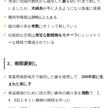
雪深い北国の農民から栽培した
麻
を紡いだ糸で刺して
いましたが、
木綿糸
が手に入るようになり急速に発展
幾何学模様は
200
以上もある
縦の織り糸を
奇数
にすくって刺していく
伝統的な文様は
身近な動植物をモチーフ
にシンメトリ
ーな模様で構成されている
2
、南部菱刺し
青森県南部地方で栽培した麻を使用して、
200年前に生
まれた刺し子
保温補強のために目の荒い麻布の織り糸を
偶数
で、2、
4、6目とすくい横柄の模様を作った