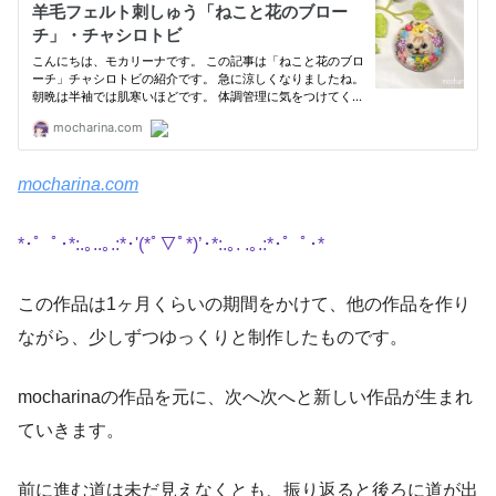
mocharina.com
*･゜ﾟ･*:.｡..｡.:*･'(*ﾟ▽ﾟ*)’･*:.｡. .｡.:*･゜ﾟ･*
この作品は1ヶ月くらいの期間をかけて、他の作品を作り
ながら、少しずつゆっくりと制作したものです。
mocharinaの作品を元に、次へ次へと新しい作品が生まれ
ていきます。
前に進む道は未だ見えなくとも、振り返ると後ろに道が出