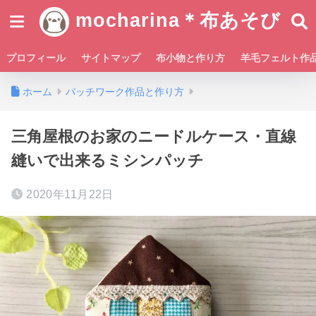
mocharina＊布あそび
プロフィール
サイトマップ
布小物と作り方
羊毛フェルト作
ホーム
パッチワーク作品と作り方
三角屋根のお家のニードルケース・直線
縫いで出来るミシンパッチ
2020年11月22日