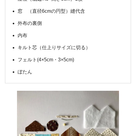
窓 （直径6cmの円型）縫代含
外布の裏側
内布
キルト芯（仕上りサイズに切る）
フェルト(4×5cm・3×5cm)
ぼたん