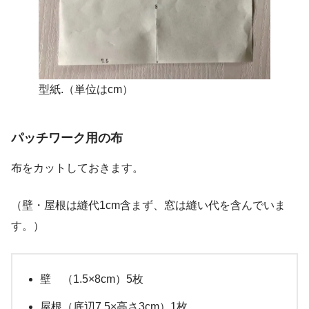
型紙.（単位はcm）
パッチワーク用の布
布をカットしておきます。
（壁・屋根は縫代1cm含まず、窓は縫い代を含んでいま
す。）
壁 （1.5×8cm）5枚
屋根（底辺7.5×高さ3cm）1枚