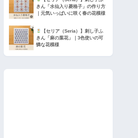
きん「水仙入り菱格子」の作り方
｜元気いっぱいに咲く春の花模様
【セリア（Seria）】刺し子ふ
きん「麻の葉花」｜3色使いの可
憐な花模様