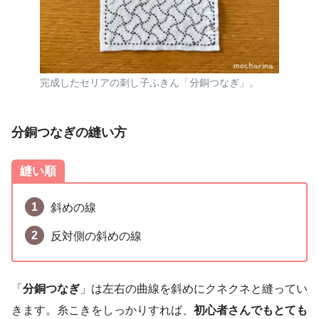
完成したセリアの刺し子ふきん「分銅つなぎ」。
分銅つなぎの縫い方
縫い順
斜めの線
反対側の斜めの線
「
分銅つなぎ
」は左右の曲線を斜めにクネクネと縫ってい
きます。糸こきをしっかりすれば、
初心者さんでもとても