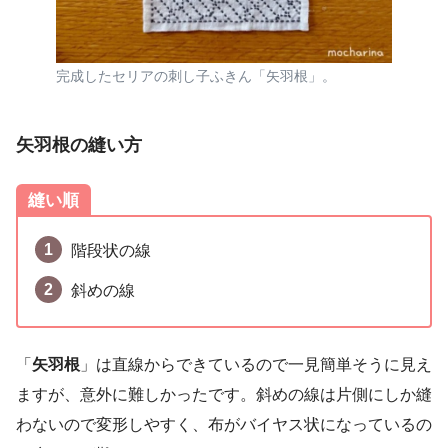
完成したセリアの刺し子ふきん「矢羽根」。
矢羽根の
縫い方
縫い順
階段状の線
斜めの線
「
矢羽根
」は直線からできているので一見簡単そうに見え
ますが、意外に難しかったです。斜めの線は片側にしか縫
わないので変形しやすく、布がバイヤス状になっているの