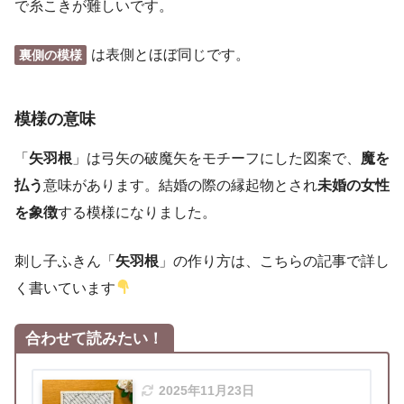
で糸こきが難しいです。
は表側とほぼ同じです。
裏側の模様
模様の意味
「
矢羽根
」は弓矢の破魔矢をモチーフにした図案で、
魔を
払う
意味があります。結婚の際の縁起物とされ
未婚の女性
を象徴
する模様になりました。
刺し子ふきん「
矢羽根
」の作り方は、こちらの記事で詳し
く書いています
合わせて読みたい！
2025年11月23日