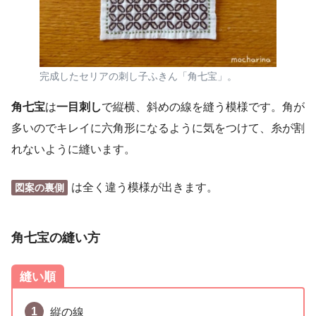
完成したセリアの刺し子ふきん「角七宝」。
角七宝
は
一目刺し
で縦横、斜めの線を縫う模様です。角が
多いのでキレイに六角形になるように気をつけて、糸が割
れないように縫います。
は全く違う模様が出きます。
図案の裏側
角七宝
の縫い方
縫い順
縦の線