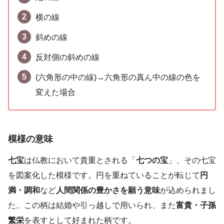
横の線
斜めの線
反対側の斜めの線
(六角形の中の線)→六角形の真ん中の線の色を
変えた場合
模様の意味
七宝
は仏教において貴重とされる「
七つの宝
」、その七宝
を図案化した模様です。円を重ねていることが転じて
円
満・調和
など
人間関係の豊かさを願う意味
が込められまし
た。この柄は結婚や引っ越しで用いられ、また
富貴・子孫
繁栄
を表すとして好まれた柄です。