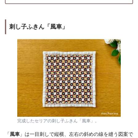
刺し子ふきん「風車」
完成したセリアの刺し子ふきん「風車」。
「
風車
」は一目刺しで縦横、左右の斜めの線を縫う図案で